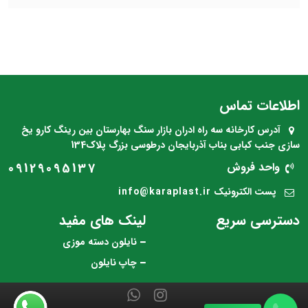
اطلاعات تماس
آدرس کارخانه
سه راه ادران بازار سنگ بهارستان بین رینگ کارو یخ
سازی جنب کبابی بناب آذربایجان درطوسی بزرگ پلاک134
واحد فروش
09129095137
پست الکترونیک
info@karaplast.ir
دسترسی سریع
لینک های مفید
نایلون دسته موزی
چاپ نایلون